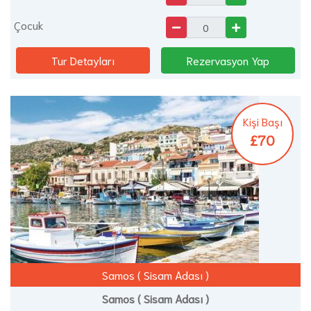
Çocuk
Tur Detayları
Rezervasyon Yap
Kişi Başı
£70
Samos ( Sisam Adası )
Samos ( Sisam Adası )