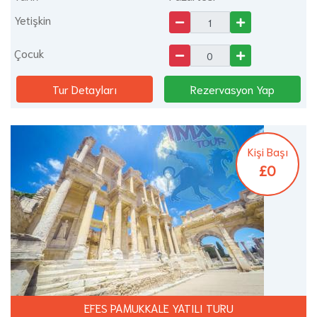
Yetişkin
Çocuk
Tur Detayları
Rezervasyon Yap
Kişi Başı
£0
EFES PAMUKKALE YATILI TURU