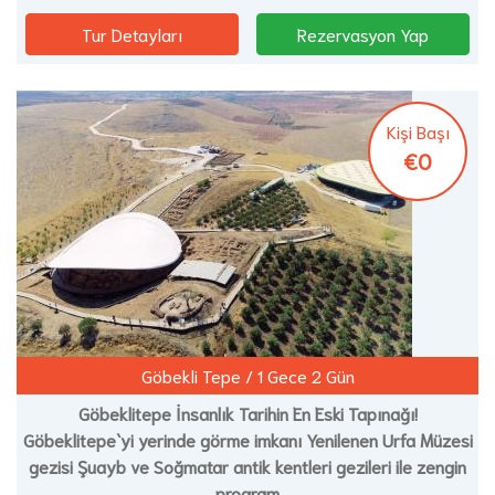
Tur Detayları
Rezervasyon Yap
Kişi Başı
€0
Göbekli Tepe / 1 Gece 2 Gün
Göbeklitepe İnsanlık Tarihin En Eski Tapınağı!
Göbeklitepe`yi yerinde görme imkanı Yenilenen Urfa Müzesi
gezisi Şuayb ve Soğmatar antik kentleri gezileri ile zengin
program