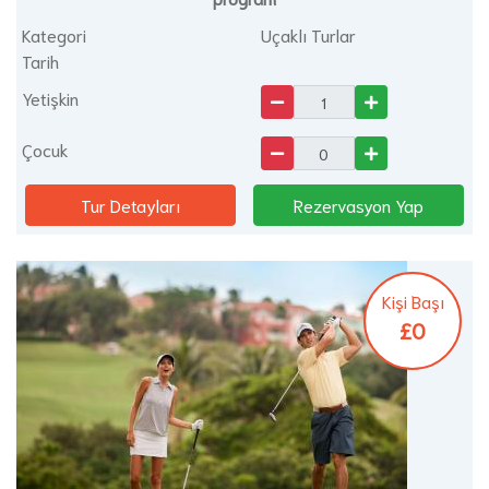
Kategori
Uçaklı Turlar
Tarih
Yetişkin
Çocuk
Tur Detayları
Rezervasyon Yap
Kişi Başı
£0