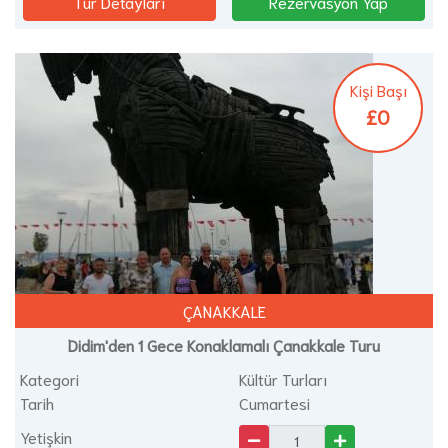
Tur Detayları
Rezervasyon Yap
Kişi Başı
£0
ÇANAKKALE
Didim'den 1 Gece Konaklamalı Çanakkale Turu
Kategori
Kültür Turları
Tarih
Cumartesi
Yetişkin