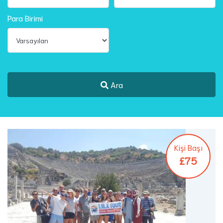
Para Birimi
Ara
Kişi Başı
£75