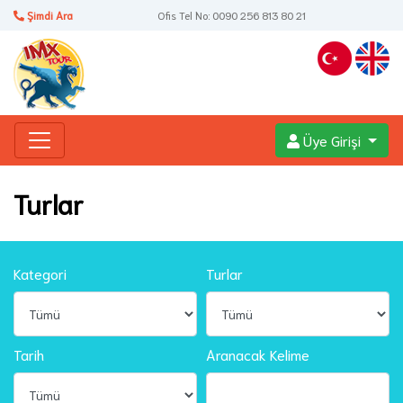
Şimdi Ara
Ofis Tel No: 0090 256 813 80 21
Üye Girişi
Turlar
Kategori
Turlar
Tarih
Aranacak Kelime