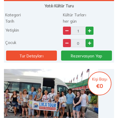
Yatılı Kültür Turu
Kategori
Kültür Turları
Tarih
her gün
Yetişkin
Çocuk
Tur Detayları
Rezervasyon Yap
Kişi Başı
€0