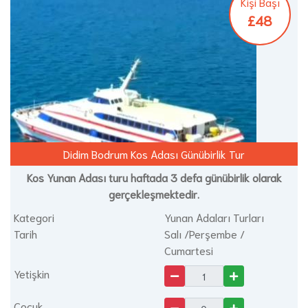
Kişi Başı
£48
Didim Bodrum Kos Adası Günübirlik Tur
Kos Yunan Adası turu haftada 3 defa günübirlik olarak
gerçekleşmektedir.
Kategori
Yunan Adaları Turları
Tarih
Salı /Perşembe /
Cumartesi
Yetişkin
Çocuk