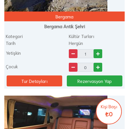
Bergama
Bergama Antik Şehri
Kategori
Kültür Turları
Tarih
Hergün
Yetişkin
Çocuk
Tur Detayları
Rezervasyon Yap
Kişi Başı
₺0