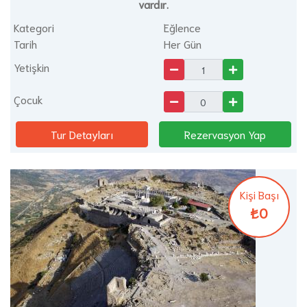
vardır.
Kategori
Eğlence
Tarih
Her Gün
Yetişkin
Çocuk
Tur Detayları
Rezervasyon Yap
Kişi Başı
₺0