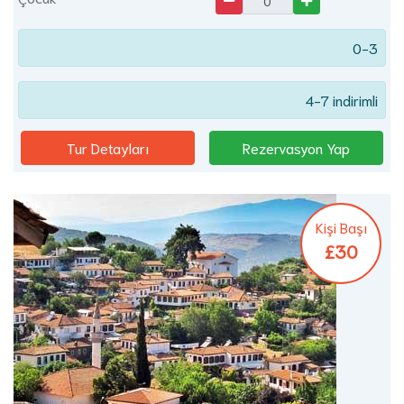
0-3
4-7 indirimli
Tur Detayları
Rezervasyon Yap
Kişi Başı
£30