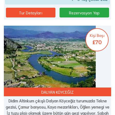
Tur Detayları
Rezervasyon Yap
Kişi Başı
£70
DALYAN KÖYCEĞİZ
Didim Altinkum çıkışlı Dalyan Köyceğiz turumuzda Tekne
gezisi, Çamur banyosu, Kaya mezarlıkları, Öğlen yemegi ve
İz tuzu plajı olamak üzere bütün gün gezi yapılıyor. Sabah