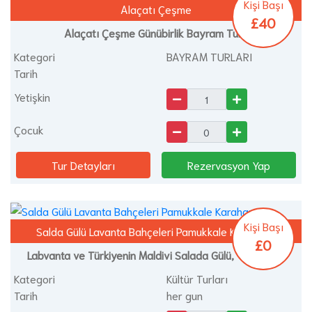
Kişi Başı
Alaçatı Çeşme
£40
Alaçatı Çeşme Günübirlik Bayram Turu
Kategori
BAYRAM TURLARI
Tarih
Yetişkin
Çocuk
Tur Detayları
Rezervasyon Yap
Kişi Başı
Salda Gülü Lavanta Bahçeleri Pamukkale Karahayıt
£0
Labvanta ve Türkiyenin Maldivi Salada Gülü, Yatılı Turu
Kategori
Kültür Turları
Tarih
her gun