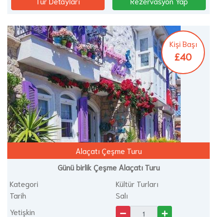
Tur Detayları
Rezervasyon Yap
Kişi Başı
£40
Alaçatı Çeşme Turu
Günü birlik Çeşme Alaçatı Turu
Kategori
Kültür Turları
Tarih
Salı
Yetişkin