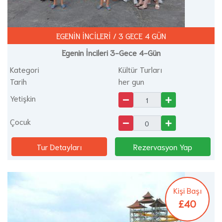
EGENİN İNCİLERİ / 3 GECE 4 GÜN
Egenin İncileri 3-Gece 4-Gün
Kategori
Kültür Turları
Tarih
her gun
Yetişkin
Çocuk
Tur Detayları
Rezervasyon Yap
Kişi Başı
£40