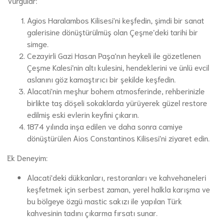
Vurgular:
Agios Haralambos Kilisesi'ni keşfedin, şimdi bir sanat
galerisine dönüştürülmüş olan Çeşme'deki tarihi bir
simge.
Cezayirli Gazi Hasan Paşa'nın heykeli ile gözetlenen
Çeşme Kalesi'nin altı kulesini, hendeklerini ve ünlü evcil
aslanını göz kamaştırıcı bir şekilde keşfedin.
Alacati'nin meşhur bohem atmosferinde, rehberinizle
birlikte taş döşeli sokaklarda yürüyerek güzel restore
edilmiş eski evlerin keyfini çıkarın.
1874 yılında inşa edilen ve daha sonra camiye
dönüştürülen Aios Constantinos Kilisesi'ni ziyaret edin.
Ek Deneyim:
Alacati'deki dükkanları, restoranları ve kahvehaneleri
keşfetmek için serbest zaman, yerel halkla karışma ve
bu bölgeye özgü mastic sakızı ile yapılan Türk
kahvesinin tadını çıkarma fırsatı sunar.