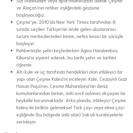
Sizi otelinizden veya apartmanınızdan alarak Çeşme
ve Alaçatı'nın rehber eşliğindeki gezisine
başlayacağız.
Çeşme'ye, 2010'da New York Times tarafından 8.
sırada seçilen Türkiye'nin önde gelen uluslararası
turizm merkezlerinden birine, nefes kesici bir sürüşle
başlayın.
Rehberinizle şehri keşfederken Agios Haralambos
Kilisesi'ni ziyaret ederek, bu tarihi şehri ve tarihini
öğrenin.
Altı kule ve üç tarafında hendekleri olan etkileyici bir
yapı olan Çeşme Kalesi'ni inceleyin. Kale, Cezayirli Gazi
Hasan Paşa'nın, Cesme Muharebesi'nin deniz
komutanlarından birinin, ünlü evcil aslanını okşayan bir
heykelle korunmaktadır. Arka planda, etkileyici Çeşme
Kalesi ile birlikte geleneksel Türk çayı veya elma çayı
eşliğinde (bu bölgede ünlü olan) Sakızlı kurabiyelerle
serinleyin.